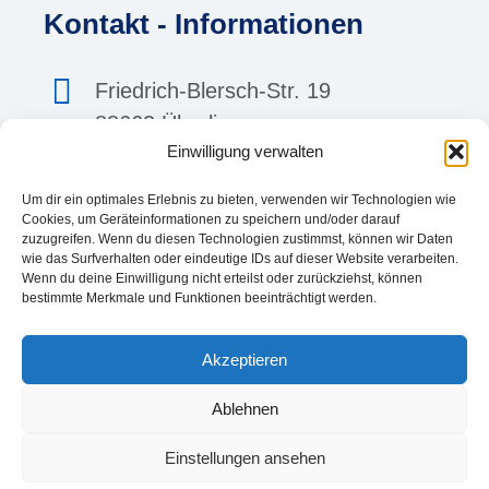
Kontakt - Informationen
Friedrich-Blersch-Str. 19
88662 Überlingen
Einwilligung verwalten
mail@meyer-sanitaer.de
Um dir ein optimales Erlebnis zu bieten, verwenden wir Technologien wie
Cookies, um Geräteinformationen zu speichern und/oder darauf
zuzugreifen. Wenn du diesen Technologien zustimmst, können wir Daten
07551 927730
wie das Surfverhalten oder eindeutige IDs auf dieser Website verarbeiten.
Wenn du deine Einwilligung nicht erteilst oder zurückziehst, können
bestimmte Merkmale und Funktionen beeinträchtigt werden.
Mo – Do : 8:00 – 11:00 Uhr
Mo – Do: 14:00 – 16:00 Uhr
Akzeptieren
Fr : 8:00 – 12:30 Uhr
Ablehnen
Einstellungen ansehen
Meyer Sanitär Heizung GmbH - 2026